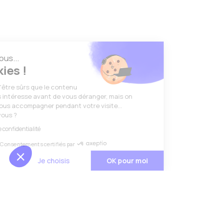
Salut c'est nous...
les Cookies !
On a attendu d'être sûrs que le contenu
de ce site vous intéresse avant de vous déranger, mais on
aimerait bien vous accompagner pendant votre visite...
C'est OK pour vous ?
Lire la politique de confidentialité
Consentements certifiés par
Non merci
Je choisis
OK pour moi
Axeptio consent
Plateforme de Gestion du Consentement : Personnalise
Notre plateforme vous permet d'adapter et de gérer vos