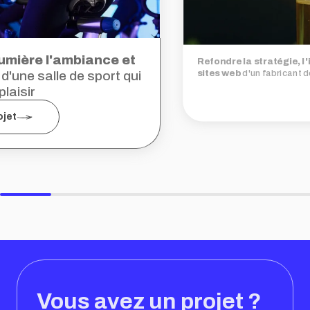
lumière l'ambiance et
Refondre la stratégie, l'
sites web
d'un fabricant 
d'une salle de sport qui
dans la chimie verte
plaisir
ojet
Vous avez un projet ?